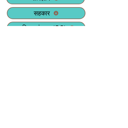
सहकार
वाणिज्य संघटन (OC)
चिटणीसाची कार्यपद्धती
युवकभारती मराठी
मानसशास्र
तर्कशास्र
अर्थशास्र
शाररिक शिक्षण