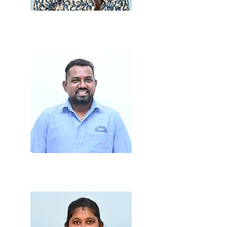
Smt. Madhura Patil
Junior Clerk
Mr. Ajay Solanki
Peon