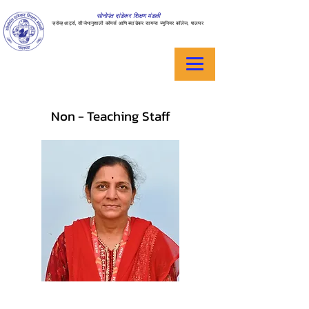
सोनोपंत दांडेकर शिक्षण मंडळी
ऱ्हसेव्ह आर्ट्स, सीजेभानुशाली कॉमर्स आणि बदांडेकर सायन्स ज्युनियर कॉलेज, पालघर
Non - Teaching Staff
Smt. Usha Nawale