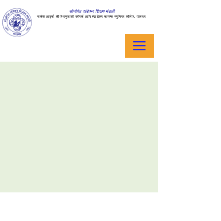
सोनोपंत दांडेकर शिक्षण मंडळी
ऱ्हसेव्ह आर्ट्स, सीजेभानुशाली कॉमर्स आणि बदांडेकर सायन्स ज्युनियर कॉलेज, पालघर