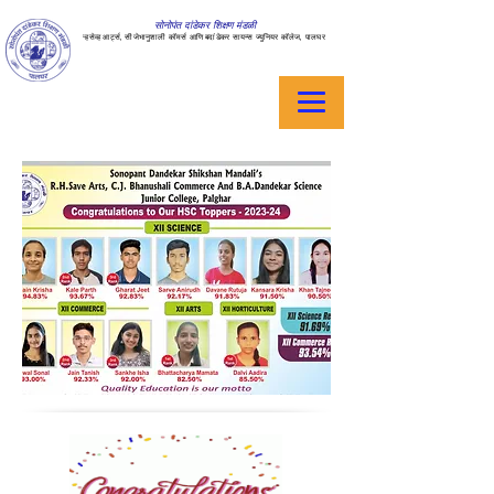
सोनोपंत दांडेकर शिक्षण मंडळी
ऱ्हसेव्ह आर्ट्स, सीजेभानुशाली कॉमर्स आणि बदांडेकर सायन्स ज्युनियर कॉलेज, पालघर