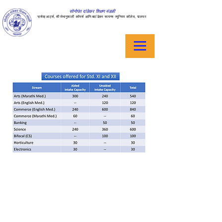
सोनोपंत दांडेकर शिक्षण मंडळी
ऱ्हसेव्ह आर्ट्स, सीजेभानुशाली कॉमर्स आणि बदांडेकर सायन्स ज्युनियर कॉलेज, पालघर
Address :
College - Kharekuran Road, Palghar (W),
Maharashtra. 401404.