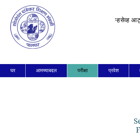
ऱ्हसेव्ह आ
घर
आमच्याबद्दल
परीक्षा
प्रवेश
S
F