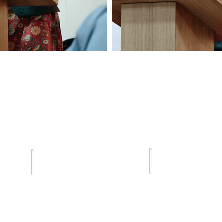
Terms of Us
lghar
Email :
Privacy Poli
sdsmjunior@gmail.com