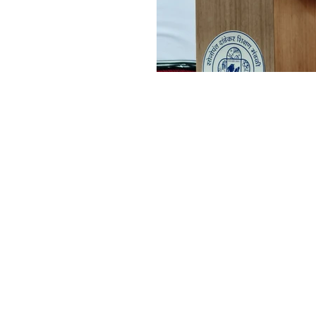
Address :
College - Kharekuran Road, Pa
(W), Maharashtra. 401404.