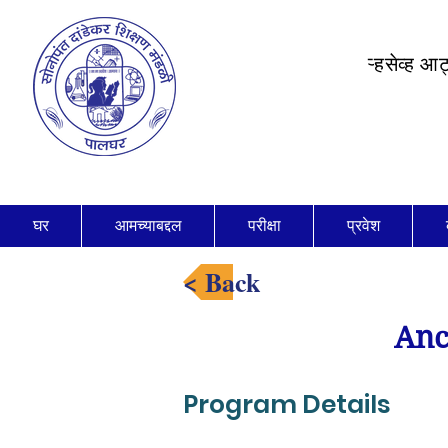
ऱ्हसेव्ह आ
घर
आमच्याबद्दल
परीक्षा
प्रवेश
< Back
Anc
Program Details