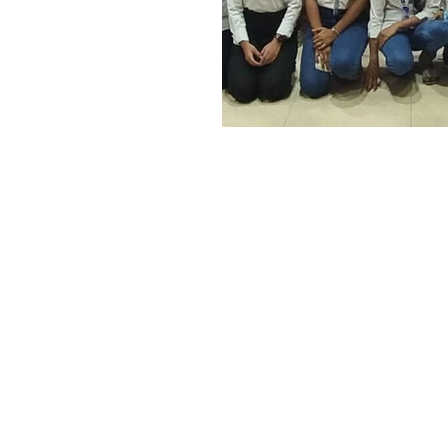
Address :
College - Kharekuran Road, Pa
(W), Maharashtra. 401404.