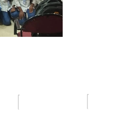
Terms of Us
lghar
Email :
Privacy Poli
sdsmjunior@gmail.com