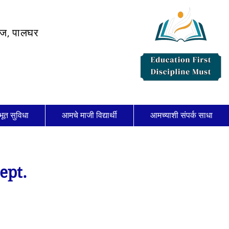
लेज, पालघर
भूत सुविधा
आमचे माजी विद्यार्थी
आमच्याशी संपर्क साधा
ept.