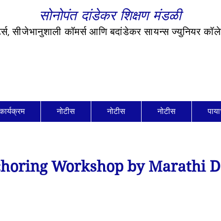
सोनोपंत दांडेकर शिक्षण मंडळी
र्ट्स, सीजेभानुशाली कॉमर्स आणि बदांडेकर सायन्स ज्युनियर कॉ
कार्यक्रम
नोटीस
नोटीस
नोटीस
पाया
horing Workshop by Marathi D